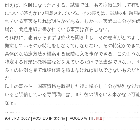
例えば、医師になったとする。試験では、ある病気に対して有
について答えが1つ用意されている。その答えは、試験の問題用
れている事実を見れば明らかである。しかし、実際に自分が医
場合、問題用紙に書かれている事実は存在しない。
それ故に、患者からまずは症状を聞き出し、その患者がどのよ
発症しているのか特定をしなくてはならない。その特定ができ
具体的な治療方法を模索する段階に入る事ができる。このよう
特定する作業は教科書などを見ているだけでは当然できない。
多くの症例を見て現場経験を積まなければ到底できないものだ
だ。
以上の事から、国家資格を取得した後に慢心し自分が特別な能
いると誤信している専門職には、10年後の明るい未来がない可
なる。
9月 3RD, 2017
|
POSTED IN 未分類
|
TAGGED WITH
現場
|