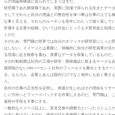
らの理論再構築に迫られてしまうはずだ。
研究職であれ開発職であれ、実際に現場で得られる生きたデー
そしてそれらと自分の理論との整合性を保つ事は仕事の上でも
な事と言える。それらのルーチンを長年にわたって繰り返して
所属する企業や組織、ひいては社会にとっても大変有益な知識
くのだ
そのため、専門職の世界では自分のオフィスや研究室にじっと
はしない。イメージとは裏腹に、積極的に自分の研究成果が活
る現場に赴き観察を重ね、貴重なデータを収集しているものだ
その行動範囲は社内の工場や研究・開発施設に留まるケースも
接関係のない100パーセント社外のフィールドを舞台とするケー
る。もちろん、必要とあらば国内だけでなく海外にも赴く事さ
う。
自分の仕事の正当性を証明し、相違が生じればその理由をリサ
しい方向へとフィードバックする作業に入るのだ。専門職は、
過程や手段を大事にする。
一般的なイメージ以上に、意見交換や調整力といったコミュニ
の力に長けているのだ。彼等の話を直接聞く事ができるセミナ