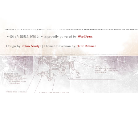
～優れた知識と経験と～ is proudly powered by
WordPress
.
Design by
Retno Nindya
| Theme Conversion by
Hafiz Rahman
.