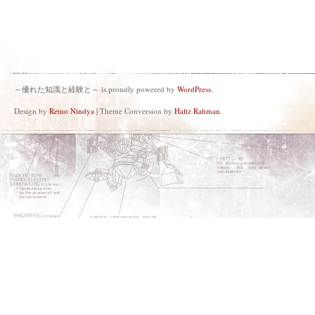
～優れた知識と経験と～ is proudly powered by
WordPress
.
Design by
Retno Nindya
| Theme Conversion by
Hafiz Rahman
.